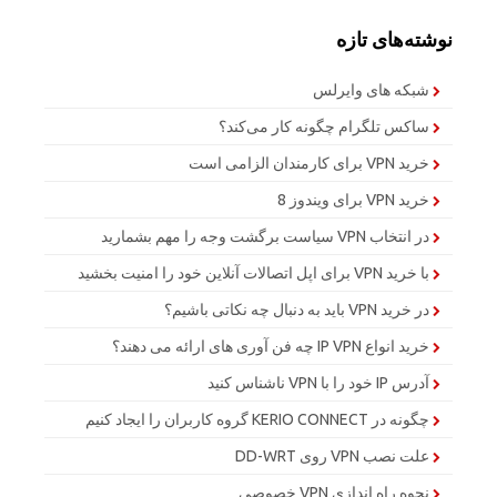
نوشته‌های تازه
شبکه های وایرلس
ساکس تلگرام چگونه کار می‌کند؟
خرید VPN برای کارمندان الزامی است
خرید VPN برای ویندوز 8
در انتخاب VPN سیاست برگشت وجه را مهم بشمارید
با خرید VPN برای اپل اتصالات آنلاین خود را امنیت بخشید
در خرید VPN باید به دنبال چه نکاتی باشیم؟
خرید انواع IP VPN چه فن آوری های ارائه می دهند؟
آدرس IP خود را با VPN ناشناس کنید
چگونه در KERIO CONNECT گروه کاربران را ایجاد کنیم
علت نصب VPN روی DD-WRT
نحوه راه اندازی VPN خصوصی