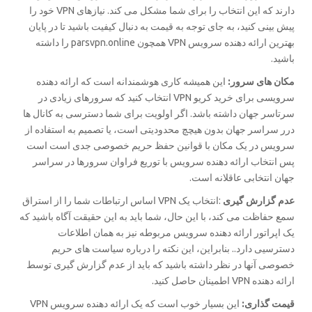
دارند که این انتخاب را برای شما مشکل می کند. نیازهای VPN خود را
پیش بینی کنید، به جای توجه به قیمت به دنبال کیفیت باشید تا در پایان
بهترین ارائه دهنده سرویس VPN همچون parsvpn.online را داشته
باشید.
مکان های سرور:
این همیشه کاری هوشمندانه است که ارائه دهنده
سرویسی برای خرید کریو VPN انتخاب کنید که سرورهای زیادی در
سرتاسر جهان داشته باشد. اگر اولویت برای شما دسترسی به کانال ها
درر سراسر جهان بدون هیچچ محدودیتی است، یا تصمیم به استفاده از
سرویس در یک مکان با قوانین حفظ حریم خصوصی جدی است است
پس انتخاب ارائه دهنده سرویس با توریع فراوان سرورها در سراسر
جهان انتخابی عاقلانه است.
عدم گزارش گیری
:انتخاب یک VPN اساس ارتباطات شما را از استراق
سمع حفاظت می کند، با این حال، شما باید به این حقیقت آگاه باشید که
یک اپراتور ارائه دهنده سرویس مربوطه نیز به همان اطلاعات
دسترسیی دارد.. بنابراین، این نکته را درباره سیاست های حریم
خصوصی آنها در نظر داشته باشید که باید از عدم گزارش گیری توسط
ارائه دهنده VPN اطمینان حاصل کنید.
قیمت گذاری:
این بسیار خوب است که یک ارائه دهنده سرویس VPN