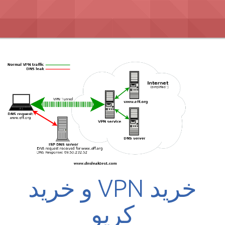
Ski
t
conten
خرید VPN و خرید
کریو