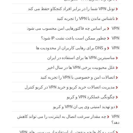
تونل VPN شما را در برابر افراد کنجکاو حفظ می کند
ناشناس ماندن با VPN را تجربه کنید
VPN بر اساس چه فاکتورهایی امن محسوب می شود
VPN چطور ممکن است باعث نشت IP شود؟
VPN و DNS برای رهایی کاربران از محدودیت ها
مناسبترین VPN ها برای استفاده در ایران
علل محبوبیت برخی VPN ها در سال اخیر
اتصالات امن و خصوصی با VPN را تجربه کنید
مدیریت اتصالات خرید کریو و خرید VPN در کریو کنترل
چگونگی عملکرد VPN و کریو
دو تهدید امنیتی وی پی ان VPN و کریو
VPN چه مقدار سرعت اتصال به اینترنت را می تواند کاهش
دهد؟
کسب و کارها چه منفعتی از استفاده از سرویس های VPN