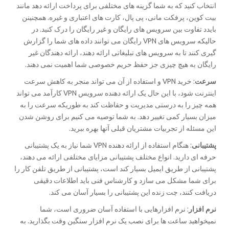
انتخاب کنید که به شما گزینه های مختلفی برای پرداخت ارائه دهد مانند
بیت کوین، پرفکت مانی، پی پال، کارت های اعتباری و غیره. همچنینن
بایدد تفاوت بین سرویس های رایگان و غیر رایگان را درک کنید. در
حالیکه سرویس های VPN رایگان می توانند داده های شما را گزارش
گیری کنند تا به سرویس های تبلیغاتی ارائه دهند، ارائه دهندگان غیر
رایگان به هیچ چیزی جز حفظ حریم خصوصی شما اهمیت نمی دهند.
سرعت
: خرید VPN و استفاده از آن می تواند منجر به کاهش سرعت
اینترنت شود، با این حال یک ارائه دهنده سرویس VPN کارآمد می تواند
همه چیز را به درستی مدیریت و حفاظت کند به طوریکه سرعت را به
میزان بسیار کمی تغییر دهد. به شما توصیه می کنیم برای روشن شدن
این مسئله از تجربیات مشتریان قبلی آنها بهره ببرید.
پشتیبانی
: هنگام استفاده از ارائه دهنده VPN شما نیاز به یک پشتیبانی
حرفه ای دارید. انواع مختلف پشتیبانی مزایای مختلفی ارائه می دهند،
پشتیبانی از طریق ایمیل بسیار کند است، پشتیبانی از طریق تلفن کار را
برای شما مشکل می سازد و کارشناس فنی باید اطلاعات دقیقی
دریافت کنند، چت زنده این پشتیبانی را بسیار آسان می کند.
نرم افزار
: نرم افزارهایی با استفاده آسان ضروری است، شما
نمیخواهید ساعت ها برای نصب یک نرم افزار سنگین وقت بگذارید. به