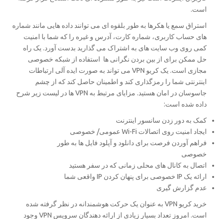
است.
استراق سمع یا هکرها به طور بلقوه ای می توانند داده هایی مانند شماره
های حساب کاربری، شماره کارت، آدرس و غیره را که شما با امنیت
کمی روی وب سایت های به اشتراک می گذارید بدست آورد. یک راه
حل ممکن برای از بین بردن نگرانی ها استفاده از شبکه خصوصی
مجازی است. یک کریو VPN می تواند به صورت ایده آلی ارتباطات
اینترنتی شما را رمزگذاری کند و اطمینان حاصل کند که از چشم
جاسوسان در امان هستید. مزایای مرتبط به VPN ها در لیست زیر شرح
داده شده است:
کمک به دور زدن سانسور اینترنت
ایجاد امنیت روی اتصالات Wi-Fi عمومی/ خصوصی
فراهم آوردن فرصت برای دانلود و آپلود فایل ها به طور
خصوصی
اتصال به کانال های محلی زمانی که در سفر هستید
ارائه یک IP خصوصی برای پنهان کردن IP واقعی شما
عدم گزارش گیری
خرید کریو VPN به عنوان یک حرکت هوشمندانه در نظر گرفته شده
است. امروز تعداد بسیار زیادی از ارائه دهندگان سرویس VPN وجود