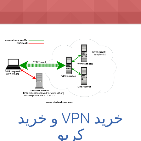
Ski
t
conten
خرید VPN و خرید
کریو