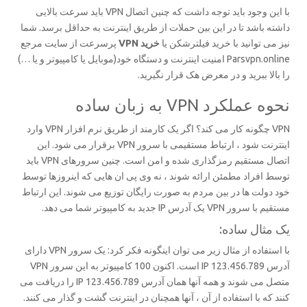
با این وجود باید توجه داشت که چنین اتصال VPN باید سرعت بالایی
داشته باشد تا در این بین حملات از طریق اینترنت به حداقل برسد. شما
نیز می توانید با خرید فیلترشکن یا
خرید VPN
پرسرعت از سایت مرجع
Parsvpn.online امنیت اینترنت و دستگاه خود(موبایل یا کامپیوتر و یا …)
را بالا ببرید و در معرض هک قرار نگیرید.
نحوه عملکرد VPN به زبان ساده
VPN چگونه کار می کند؟ اگر یک کارمند از طریق نرم افزار VPN وارد
اینترنت شود ، ارتباط مستقیمی با سرور VPN برقرار می شود. این
اتصال مستقیم رمزگذاری شده و امن است. چنین سرورهای VPN باید
توسط افراد مطمئن ارائه شوند ، نه وی پی ان هایی که اینروزها توسط
خود دولت ها در بین مردم به صورت رایگان توزیع می شوند. این ارتباط
مستقیم با سرور VPN یک آدرس IP جدید به کامپیوتر شما می دهد.
یک مثال ساده:
با استفاده از مثال زیر می توان اینگونه فکر کرد: یک سرور VPN دارای
آدرس IP 123.456.789 است. اکنون 100 کامپیوتر به این سرور VPN
متصل می شوند و همه آنها همان آدرس IP 123.456.789 را دریافت می
کنند که با استفاده از آن ، آنها همچنان در اینترنت گشت و گذار می کنند.