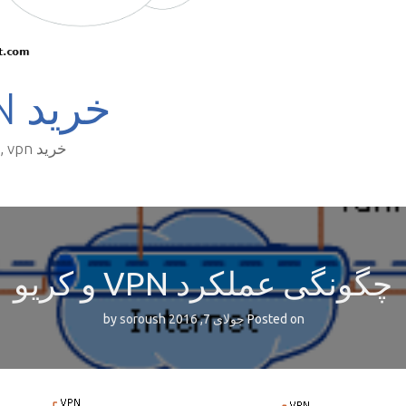
خرید VPN و خرید کریو
خرید vpn , خرید کریو , خرید فیلتر شکن , خرید وی پی ان
چگونگی عملکرد VPN و کریو
Posted on
جولای 7, 2016
by
soroush