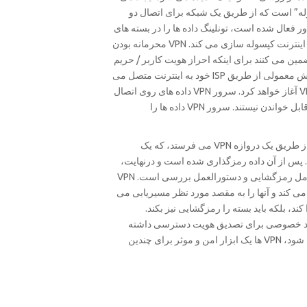
لوله” است که از طریق یک شبکه برای اتصال دو
ر فعال شده است، تونلینگ داده ها را در بسته های
TCP/IP استاندارد رمزگذاری می کند و آنها را برای انتقال امن از طریق اینترنت کپسوله سازی می کند. VPN محرمانه بودن
ین می کنند برای اینکه احراز هویت کاربر / حریم
خصوصی امن نیاز است. اتصال VPN مانند این عمل می کند: شما به روش معمولی از طریق ISP خود به اینترنت متصل می
شوید. نرم افزار VPN4ALL بر روی کامپیوتر شما یک اتصال با سرور VPN آغاز خواهد کرد. سرور VPN داده های روی اتصال
را رمزگذاری می کند بنابراین آنها انتقال داده می شوند توسط دیگران قابل خواندن نیستند. سرور VPN داده ها را
در کریو و VPN هنگامیکه بسته داده از یک کلاینت انتقال داده شد، آن را از طریق یک دروازه VPN می فرستد، که یک
ضافه می کند. پس از آن داده رمزگذاری شده است و درنهایت،
بوسیله یک Encapsulating Security Payload محصور می شود که شامل رمزگشایی و دستورالعمل بررسی است. VPN
می کند و آنها را به مقصد مورد نظر مسیریابی می
 کند، بلکه باید بسته را رمزگشایی نیز بکند.
 کلید خصوصی برای تصدیق هویت دسترسی داشته
باشند. از آنجا که چندین لایه از احراز هویت و رمزگذاری بکار گرفته می شود، VPN ها یک ابزار امن و موثر برای چندین