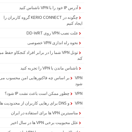
آدرس IP خود را با VPN ناشناس کنید
چگونه در KERIO CONNECT گروه کاربران را
ایجاد کنیم
علت نصب VPN روی DD-WRT
نحوه راه اندازی VPN خصوصی
تونل VPN شما را در برابر افراد کنجکاو حفظ م
کند
ناشناس ماندن با VPN را تجربه کنید
VPN بر اساس چه فاکتورهایی امن محسوب می
شود
VPN چطور ممکن است باعث نشت IP شود؟
VPN و DNS برای رهایی کاربران از محدودیت ها
مناسبترین VPN ها برای استفاده در ایران
علل محبوبیت برخی VPN ها در سال اخیر