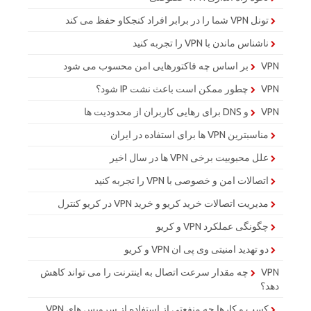
تونل VPN شما را در برابر افراد کنجکاو حفظ می کند
ناشناس ماندن با VPN را تجربه کنید
VPN بر اساس چه فاکتورهایی امن محسوب می شود
VPN چطور ممکن است باعث نشت IP شود؟
VPN و DNS برای رهایی کاربران از محدودیت ها
مناسبترین VPN ها برای استفاده در ایران
علل محبوبیت برخی VPN ها در سال اخیر
اتصالات امن و خصوصی با VPN را تجربه کنید
مدیریت اتصالات خرید کریو و خرید VPN در کریو کنترل
چگونگی عملکرد VPN و کریو
دو تهدید امنیتی وی پی ان VPN و کریو
VPN چه مقدار سرعت اتصال به اینترنت را می تواند کاهش
دهد؟
کسب و کارها چه منفعتی از استفاده از سرویس های VPN