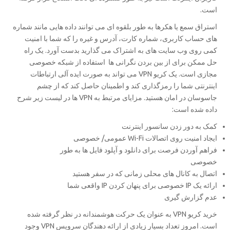
است.
استراق سمع یا هکرها به طور بلقوه ای می توانند داده هایی مانند شماره
های حساب کاربری، شماره کارت، آدرس و غیره را که شما با امنیت
کمی روی وب سایت های به اشتراک می گذارید بدست آورد. یک راه
حل ممکن برای از بین بردن نگرانی ها استفاده از شبکه خصوصی
مجازی است. یک کریو VPN می تواند به صورت ایده آلی ارتباطات
اینترنتی شما را رمزگذاری کند و اطمینان حاصل کند که از چشم
جاسوسان در امان هستید. مزایای مرتبط به VPN ها در لیست زیر شرح
داده شده است:
کمک به دور زدن سانسور اینترنت
ایجاد امنیت روی اتصالات Wi-Fi عمومی/ خصوصی
فراهم آوردن فرصت برای دانلود و آپلود فایل ها به طور
خصوصی
اتصال به کانال های محلی زمانی که در سفر هستید
ارائه یک IP خصوصی برای پنهان کردن IP واقعی شما
عدم گزارش گیری
خرید کریو VPN به عنوان یک حرکت هوشمندانه در نظر گرفته شده
است. امروز تعداد بسیار زیادی از ارائه دهندگان سرویس VPN وجود