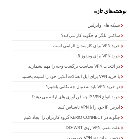
نوشته‌های تازه
شبکه های وایرلس
ساکس تلگرام چگونه کار می‌کند؟
خرید VPN برای کارمندان الزامی است
خرید VPN برای ویندوز 8
در انتخاب VPN سیاست برگشت وجه را مهم بشمارید
با خرید VPN برای اپل اتصالات آنلاین خود را امنیت بخشید
در خرید VPN باید به دنبال چه نکاتی باشیم؟
خرید انواع IP VPN چه فن آوری های ارائه می دهند؟
آدرس IP خود را با VPN ناشناس کنید
چگونه در KERIO CONNECT گروه کاربران را ایجاد کنیم
علت نصب VPN روی DD-WRT
نحوه راه اندازی VPN خصوصی