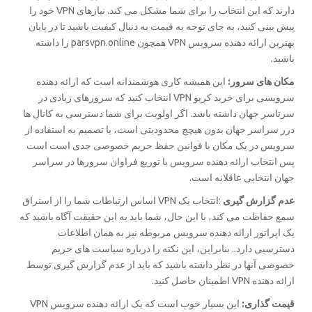
دارند که این انتخاب را برای شما مشکل می کند. نیازهای VPN خود را
پیش بینی کنید، به جای توجه به قیمت به دنبال کیفیت باشید تا در پایان
بهترین ارائه دهنده سرویس VPN همچون parsvpn.online را داشته
باشید.
مکان های سرور:
این همیشه کاری هوشمندانه است که ارائه دهنده
سرویسی برای خرید کریو VPN انتخاب کنید که سرورهای زیادی در
سرتاسر جهان داشته باشد. اگر اولویت برای شما دسترسی به کانال ها
درر سراسر جهان بدون هیچچ محدودیتی است، یا تصمیم به استفاده از
سرویس در یک مکان با قوانین حفظ حریم خصوصی جدی است است
پس انتخاب ارائه دهنده سرویس با توریع فراوان سرورها در سراسر
جهان انتخابی عاقلانه است.
عدم گزارش گیری
:انتخاب یک VPN اساس ارتباطات شما را از استراق
سمع حفاظت می کند، با این حال، شما باید به این حقیقت آگاه باشید که
یک اپراتور ارائه دهنده سرویس مربوطه نیز به همان اطلاعات
دسترسیی دارد.. بنابراین، این نکته را درباره سیاست های حریم
خصوصی آنها در نظر داشته باشید که باید از عدم گزارش گیری توسط
ارائه دهنده VPN اطمینان حاصل کنید.
قیمت گذاری:
این بسیار خوب است که یک ارائه دهنده سرویس VPN