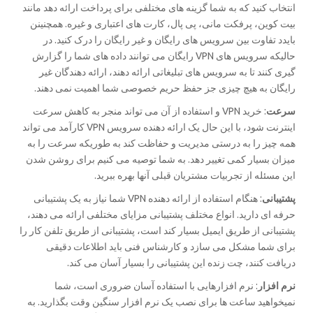
انتخاب کنید که به شما گزینه های مختلفی برای پرداخت ارائه دهد مانند
بیت کوین، پرفکت مانی، پی پال، کارت های اعتباری و غیره. همچنینن
بایدد تفاوت بین سرویس های رایگان و غیر رایگان را درک کنید. در
حالیکه سرویس های VPN رایگان می توانند داده های شما را گزارش
گیری کنند تا به سرویس های تبلیغاتی ارائه دهند، ارائه دهندگان غیر
رایگان به هیچ چیزی جز حفظ حریم خصوصی شما اهمیت نمی دهند.
سرعت
: خرید VPN و استفاده از آن می تواند منجر به کاهش سرعت
اینترنت شود، با این حال یک ارائه دهنده سرویس VPN کارآمد می تواند
همه چیز را به درستی مدیریت و حفاظت کند به طوریکه سرعت را به
میزان بسیار کمی تغییر دهد. به شما توصیه می کنیم برای روشن شدن
این مسئله از تجربیات مشتریان قبلی آنها بهره ببرید.
پشتیبانی
: هنگام استفاده از ارائه دهنده VPN شما نیاز به یک پشتیبانی
حرفه ای دارید. انواع مختلف پشتیبانی مزایای مختلفی ارائه می دهند،
پشتیبانی از طریق ایمیل بسیار کند است، پشتیبانی از طریق تلفن کار را
برای شما مشکل می سازد و کارشناس فنی باید اطلاعات دقیقی
دریافت کنند، چت زنده این پشتیبانی را بسیار آسان می کند.
نرم افزار
: نرم افزارهایی با استفاده آسان ضروری است، شما
نمیخواهید ساعت ها برای نصب یک نرم افزار سنگین وقت بگذارید. به