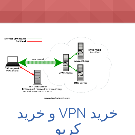
Ski
t
conten
خرید VPN و خرید
کریو